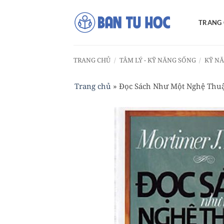
Bỏ
qua
TRANG
nội
dung
TRANG CHỦ
/
TÂM LÝ - KỸ NĂNG SỐNG
/
KỸ N
Trang chủ
»
Đọc Sách Như Một Nghệ Thu