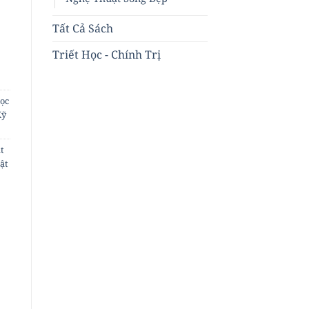
Tất Cả Sách
Triết Học - Chính Trị
ọc
Kỹ
t
ật