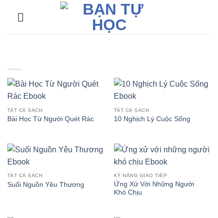
Bỏ
qua
nội
dung
TẤT CẢ SÁCH
TẤT CẢ SÁCH
Bài Học Từ Người Quét Rác
10 Nghịch Lý Cuộc Sống
TẤT CẢ SÁCH
KỸ NĂNG GIAO TIẾP
Ứng Xử Với Những Người
Suối Nguồn Yêu Thương
Khó Chịu