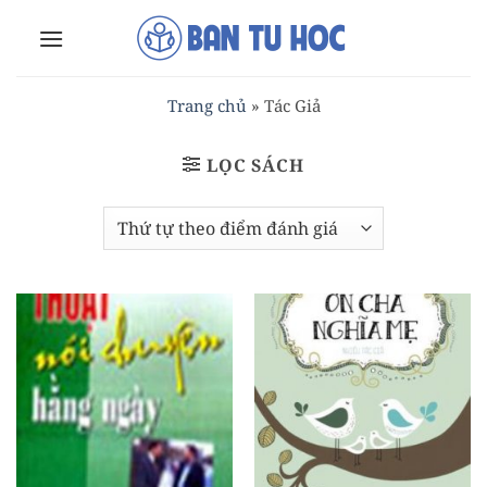
Bỏ
qua
nội
dung
Trang chủ
»
Tác Giả
LỌC SÁCH