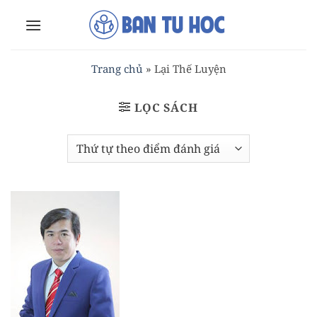
Bỏ
qua
nội
dung
Trang chủ
»
Lại Thế Luyện
LỌC SÁCH