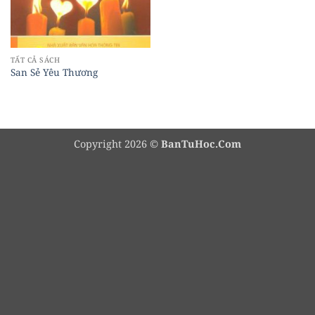
TẤT CẢ SÁCH
San Sẻ Yêu Thương
Copyright 2026 ©
BanTuHoc.Com