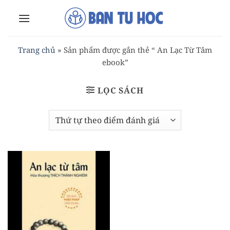
Bỏ
qua
nội
dung
Trang chủ
»
Sản phẩm được gắn thẻ “ An Lạc Từ Tâm
ebook”
LỌC SÁCH